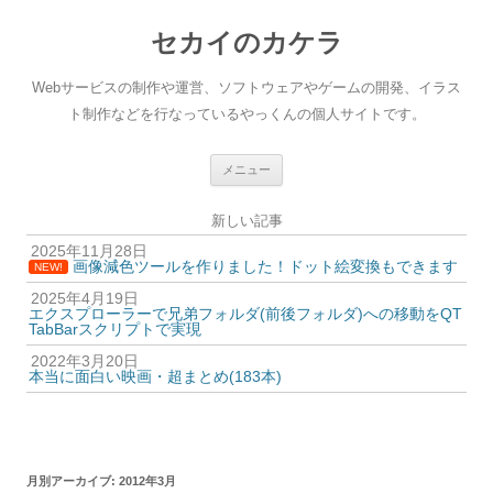
セカイのカケラ
Webサービスの制作や運営、ソフトウェアやゲームの開発、イラス
ト制作などを行なっているやっくんの個人サイトです。
コ
メニュー
ン
テ
ン
新しい記事
ツ
へ
2025年11月28日
ス
画像減色ツールを作りました！ドット絵変換もできます
キ
NEW!
ッ
2025年4月19日
プ
エクスプローラーで兄弟フォルダ(前後フォルダ)への移動をQT
TabBarスクリプトで実現
2022年3月20日
本当に面白い映画・超まとめ(183本)
月別アーカイブ:
2012年3月