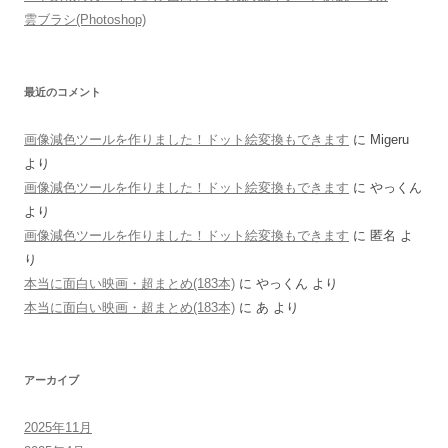
雲ブラシ(Photoshop)
最近のコメント
画像減色ツールを作りました！ドット絵変換もできます
に
Migeru
より
画像減色ツールを作りました！ドット絵変換もできます
に
やっくん
より
画像減色ツールを作りました！ドット絵変換もできます
に
匿名
よ
り
本当に面白い映画・超まとめ(183本)
に
やっくん
より
本当に面白い映画・超まとめ(183本)
に
あ
より
アーカイブ
2025年11月