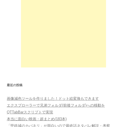
最近の投稿
画像減色ツールを作りました！ドット絵変換もできます
エクスプローラーで兄弟フォルダ(前後フォルダ)への移動を
QTTabBarスクリプトで実現
本当に面白い映画・超まとめ(183本)
「甲鉄城のカバネリ」が面白いので最終話ネタバレ解説・考察