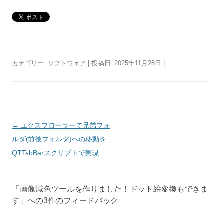
カテゴリー:
ソフトウェア
| 投稿日:
2025年11月28日
|
投
←
エクスプローラーで兄弟フォ
稿
ルダ(前後フォルダ)への移動を
ナ
QTTabBarスクリプトで実現
ビ
ゲ
「
画像減色ツールを作りました！ドット絵変換もできま
ー
す
」への3件のフィードバック
シ