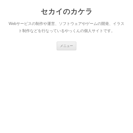
セカイのカケラ
Webサービスの制作や運営、ソフトウェアやゲームの開発、イラス
ト制作などを行なっているやっくんの個人サイトです。
コ
メニュー
ン
テ
ン
ツ
へ
ス
キ
ッ
プ