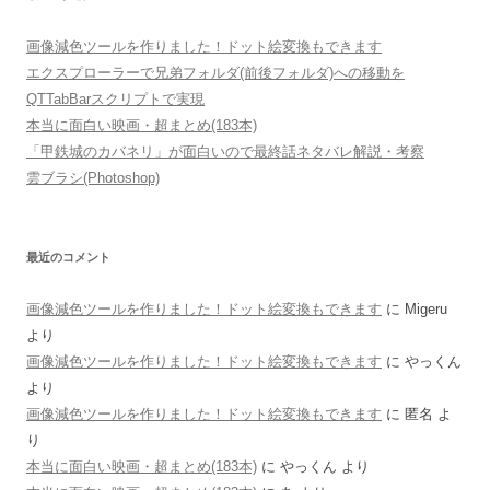
画像減色ツールを作りました！ドット絵変換もできます
エクスプローラーで兄弟フォルダ(前後フォルダ)への移動を
QTTabBarスクリプトで実現
本当に面白い映画・超まとめ(183本)
「甲鉄城のカバネリ」が面白いので最終話ネタバレ解説・考察
雲ブラシ(Photoshop)
最近のコメント
画像減色ツールを作りました！ドット絵変換もできます
に
Migeru
より
画像減色ツールを作りました！ドット絵変換もできます
に
やっくん
より
画像減色ツールを作りました！ドット絵変換もできます
に
匿名
よ
り
本当に面白い映画・超まとめ(183本)
に
やっくん
より