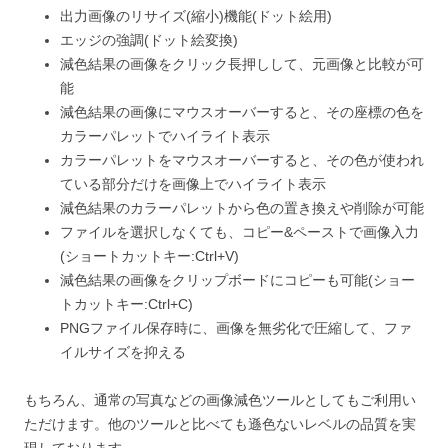
出力画像のリサイズ(縮小)機能(ドット絵用)
エッジの強調(ドット絵変換)
減色結果の画像をクリック長押しして、元画像と比較が可
能
減色結果の画像にマウスオーバーすると、その座標の色を
カラーパレットでハイライト表示
カラーパレットをマウスオーバーすると、その色が使われ
ている部分だけを画像上でハイライト表示
減色結果のカラーパレットから色の置き換えや削除が可能
ファイルを選択しなくても、コピー&ペーストで画像入力
(ショートカットキー:Ctrl+V)
減色結果の画像をクリップボードにコピーも可能(ショー
トカットキー:Ctrl+C)
PNGファイル保存時に、画像を無劣化で圧縮して、ファ
イルサイズを抑える
もちろん、通常の写真などの画像減色ツールとしてもご利用い
ただけます。他のツールと比べても遜色ないレベルの品質を実