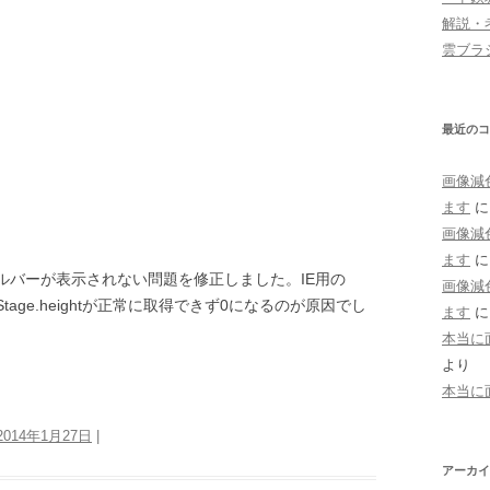
解説・
雲ブラシ(
最近のコ
画像減
ます
画像減
ます
ロールバーが表示されない問題を修正しました。IE用の
画像減
dth、Stage.heightが正常に取得できず0になるのが原因でし
ます
本当に
より
本当に
2014年1月27日
|
アーカイ