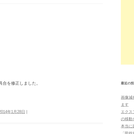
の不具合を修正しました。
最近の投
画像減
ます
2014年1月28日
|
エクス
の移動を
本当に
「甲鉄