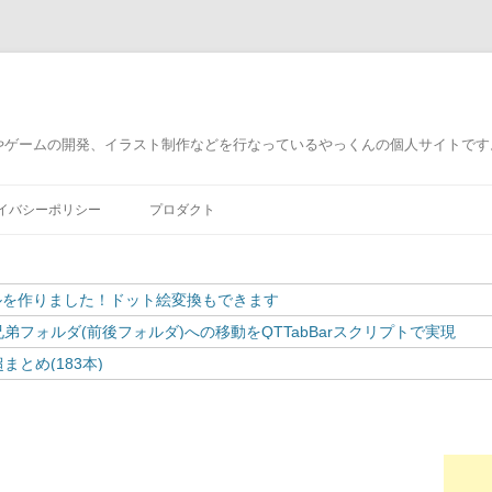
やゲームの開発、イラスト制作などを行なっているやっくんの個人サイトです
コ
ン
イバシーポリシー
プロダクト
テ
ン
ツ
へ
ス
を作りました！ドット絵変換もできます
キ
ッ
プ
弟フォルダ(前後フォルダ)への移動をQTTabBarスクリプトで実現
とめ(183本)