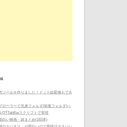
稿
色ツールを作りました！ドット絵変換もでき
プローラーで兄弟フォルダ(前後フォルダ)へ
QTTabBarスクリプトで実現
面白い映画・超まとめ(183本)
城のカバネリ」が面白いので最終話ネタバレ